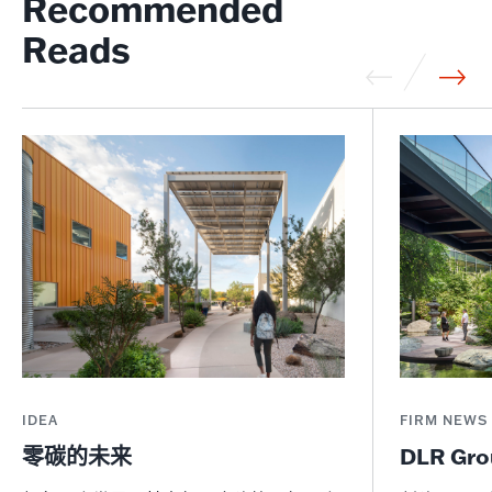
Recommended
Reads
IDEA
FIRM NEWS
零碳的未来
DLR Gr