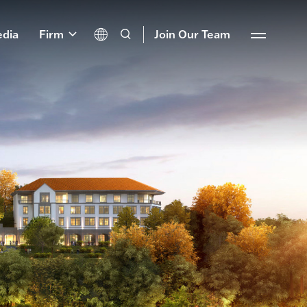
dia
Firm
Join Our Team